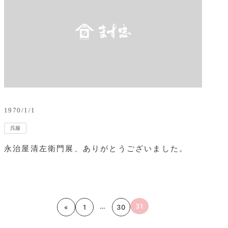
1970/1/1
呉服
永治屋清左衛門展、ありがとうございました。
…
31
«
1
30