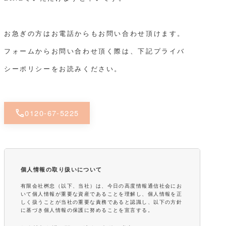
お急ぎの方はお電話からもお問い合わせ頂けます。
フォームからお問い合わせ頂く際は、下記プライバ
シーポリシーをお読みください。
call
0120-67-5225
個人情報の取り扱いについて
有限会社桝忠（以下、当社）は、今日の高度情報通信社会にお
いて個人情報が重要な資産であることを理解し、個人情報を正
しく扱うことが当社の重要な責務であると認識し、以下の方針
に基づき個人情報の保護に努めることを宣言する。