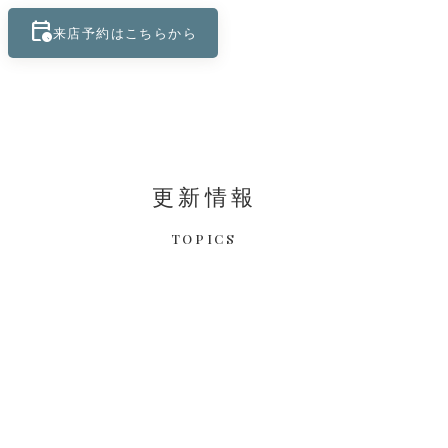
calendar_clock
keyboard_control_key
来店予約はこちらから
更新情報
TOPICS