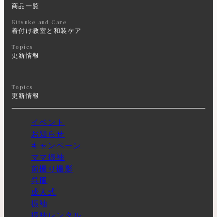
商品一覧
Kitsuke and Care
着付け教室と和装ケア
Topics
更新情報
Topics
更新情報
イベント
お知らせ
キャンペーン
ママ振袖
前撮り撮影
呉服
成人式
振袖
振袖レンタル