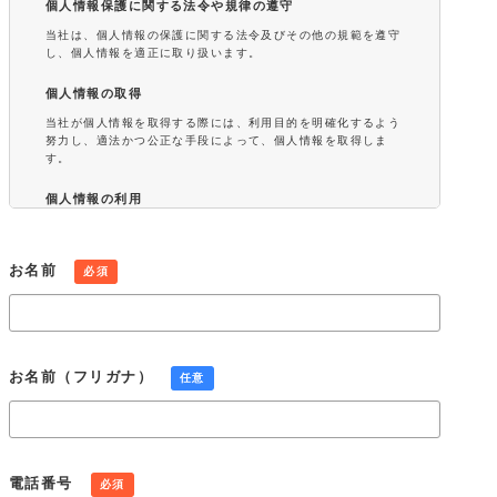
個人情報保護に関する法令や規律の遵守
当社は、個人情報の保護に関する法令及びその他の規範を遵守
し、個人情報を適正に取り扱います。
個人情報の取得
当社が個人情報を取得する際には、利用目的を明確化するよう
努力し、適法かつ公正な手段によって、個人情報を取得しま
す。
個人情報の利用
当社が取得した個人情報は、取得の際に示した利用目的もしく
は、それと合理的な関連性のある範囲内で、業務の遂行上必要
な限りにおいて利用します。また、個人情報を第三者との間で
お名前
必須
共同利用し、または、個人情報の取扱いを第三者に委託する場
合には、共同利用の相手方および第三者について個人情報の適
正な利用を実現するための監督を行ないます。
個人情報の第三者提供
お名前（フリガナ）
任意
当社は、法令に定める場合を除き、個人情報を事前に本人の同
意を得ることなく第三者に提供しません。
個人情報の管理
当社は、個人情報の正確性および最新性を保ち、安全に管理す
電話番号
必須
るとともに個人情報の紛失、改ざん、漏えいなどを防止するた