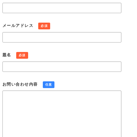
め、必要かつ適正な情報セキュリティー対策を実現します。
個人情報の開示・訂正・利用停止・消去
当社は、本人が個人情報について、開示・訂正・利用停止・消
メールアドレス
必須
去などを求める権利を有していることを認識し、個人情報相談
窓口を設置して、これらの要求ある場合には、法令にしたがっ
て速やかに対応します。
組織・体制
題名
必須
当社は、業務上使用する個人情報について適正な管理を実施す
るとともに、業務上の個人情報の適正な取り扱いを実現するた
めの体制を構築します。
個人情報保護社内ルールの策定・実施
お問い合わせ内容
任意
当社は、この個人情報保護方針を実行するため、個人情報保護
社内ルールを策定し、これを研修・教育を通じて社内に周知徹
底させて実行し、継続的に改善することによって、常に最良の
状態を維持します。
Cookie(クッキー)の使用について
当社は、お客様によりよいサービスを提供するため、cookie
（クッキー）を使用することがありますが、これにより個人を
特定できる情報の収集を行えるものではなく、お客様のプライ
バシーを侵害することはございません。※cookie （クッキー）