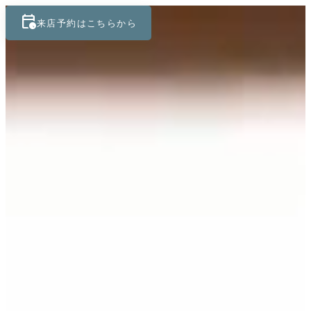
calendar_clock
keyboard_control_key
来店予約はこちらから