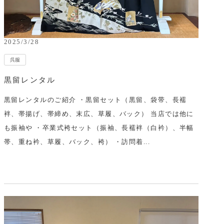
2025/3/28
呉服
黒留レンタル
黒留レンタルのご紹介 ・黒留セット（黒留、袋带、長襦
袢、帯揚げ、帯締め、末広、草履、バック） 当店では他に
も振袖や ・卒業式袴セット（振袖、長襦袢（白衿）、半幅
帯、重ね衿、草履、バック、袴） ・訪問着...