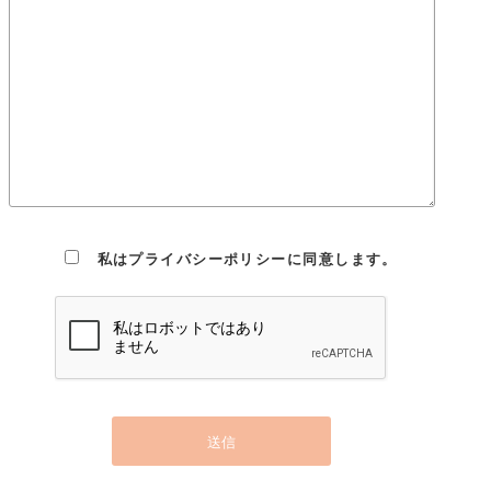
状態を維持します。
Cookie(クッキー)の使用について
当社は、お客様によりよいサービスを提供するため、cookie
（クッキー）を使用することがありますが、これにより個人を
特定できる情報の収集を行えるものではなく、お客様のプライ
バシーを侵害することはございません。※cookie （クッキー）
とは、サーバーコンピュータからお客様のブラウザに送信さ
れ、お客様が使用しているコンピュータのハードディスクに蓄
積される情報です。
私はプライバシーポリシーに同意します。