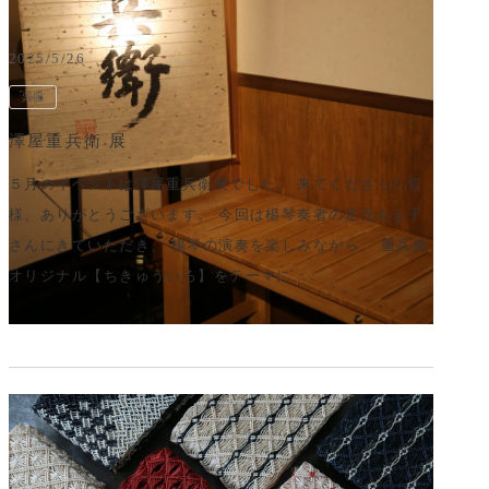
2025/5/26
呉服
澤屋重兵衛 展
５月のイベントは澤屋重兵衛展でした。 来てくださった皆
様、ありがとうございます。 今回は楊琴奏者の足元みよ子
さんにきていただき、 楊琴の演奏を楽しみながら、 重兵衛
オリジナル【ちきゅういろ】をテーマに...