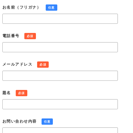
個人情報の第三者提供
お名前（フリガナ）
任意
当社は、法令に定める場合を除き、個人情報を事前に本人の同
意を得ることなく第三者に提供しません。
個人情報の管理
当社は、個人情報の正確性および最新性を保ち、安全に管理す
電話番号
必須
るとともに個人情報の紛失、改ざん、漏えいなどを防止するた
め、必要かつ適正な情報セキュリティー対策を実現します。
個人情報の開示・訂正・利用停止・消去
当社は、本人が個人情報について、開示・訂正・利用停止・消
メールアドレス
必須
去などを求める権利を有していることを認識し、個人情報相談
窓口を設置して、これらの要求ある場合には、法令にしたがっ
て速やかに対応します。
組織・体制
題名
必須
当社は、業務上使用する個人情報について適正な管理を実施す
るとともに、業務上の個人情報の適正な取り扱いを実現するた
めの体制を構築します。
個人情報保護社内ルールの策定・実施
お問い合わせ内容
任意
当社は、この個人情報保護方針を実行するため、個人情報保護
社内ルールを策定し、これを研修・教育を通じて社内に周知徹
底させて実行し、継続的に改善することによって、常に最良の