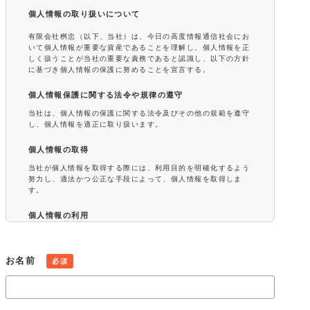
個人情報の取り扱いについて
有限会社桝忠（以下、当社）は、今日の高度情報通信社会にお
いて個人情報が重要な資産であることを理解し、個人情報を正
しく扱うことが当社の重要な責務であると認識し、以下の方針
に基づき個人情報の保護に努めることを宣言する。
個人情報保護に関する法令や規律の遵守
当社は、個人情報の保護に関する法令及びその他の規範を遵守
し、個人情報を適正に取り扱います。
個人情報の取得
当社が個人情報を取得する際には、利用目的を明確化するよう
努力し、適法かつ公正な手段によって、個人情報を取得しま
す。
個人情報の利用
当社が取得した個人情報は、取得の際に示した利用目的もしく
は、それと合理的な関連性のある範囲内で、業務の遂行上必要
な限りにおいて利用します。また、個人情報を第三者との間で
お名前
必須
共同利用し、または、個人情報の取扱いを第三者に委託する場
合には、共同利用の相手方および第三者について個人情報の適
正な利用を実現するための監督を行ないます。