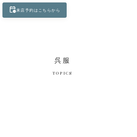
calendar_clock
keyboard_control_key
来店予約はこちらから
呉服
TOPICS