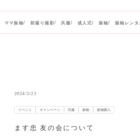
ママ振袖
前撮り撮影
呉服
成人式
振袖
振袖レンタ
2024/3/23
イベント
キャンペーン
呉服
振袖
振袖購入
ます忠 友の会について