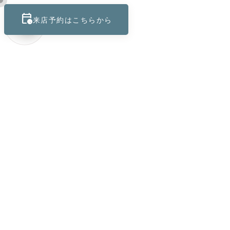
calendar_clock
keyboard_control_key
来店予約はこちらから