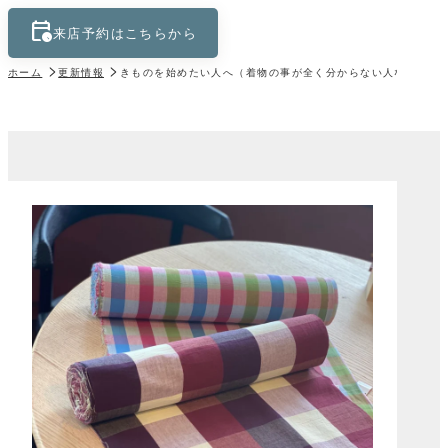
calendar_clock
keyboard_control_key
来店予約はこちらから
ホーム
更新情報
きものを始めたい人へ（着物の事が全く分からない人なら）