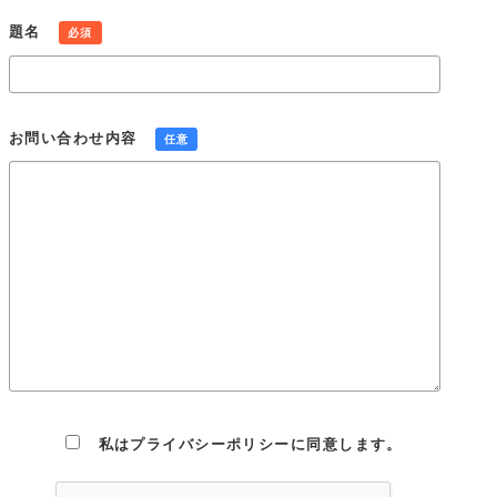
組織・体制
題名
必須
当社は、業務上使用する個人情報について適正な管理を実施す
るとともに、業務上の個人情報の適正な取り扱いを実現するた
めの体制を構築します。
個人情報保護社内ルールの策定・実施
お問い合わせ内容
任意
当社は、この個人情報保護方針を実行するため、個人情報保護
社内ルールを策定し、これを研修・教育を通じて社内に周知徹
底させて実行し、継続的に改善することによって、常に最良の
状態を維持します。
Cookie(クッキー)の使用について
当社は、お客様によりよいサービスを提供するため、cookie
（クッキー）を使用することがありますが、これにより個人を
特定できる情報の収集を行えるものではなく、お客様のプライ
バシーを侵害することはございません。※cookie （クッキー）
とは、サーバーコンピュータからお客様のブラウザに送信さ
れ、お客様が使用しているコンピュータのハードディスクに蓄
積される情報です。
私はプライバシーポリシーに同意します。