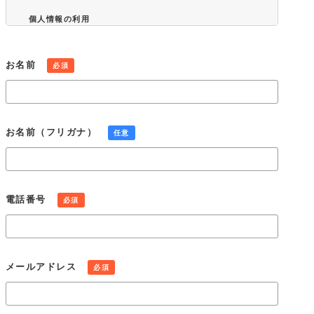
個人情報の利用
当社が取得した個人情報は、取得の際に示した利用目的もしく
は、それと合理的な関連性のある範囲内で、業務の遂行上必要
な限りにおいて利用します。また、個人情報を第三者との間で
お名前
必須
共同利用し、または、個人情報の取扱いを第三者に委託する場
合には、共同利用の相手方および第三者について個人情報の適
正な利用を実現するための監督を行ないます。
個人情報の第三者提供
お名前（フリガナ）
任意
当社は、法令に定める場合を除き、個人情報を事前に本人の同
意を得ることなく第三者に提供しません。
個人情報の管理
当社は、個人情報の正確性および最新性を保ち、安全に管理す
電話番号
必須
るとともに個人情報の紛失、改ざん、漏えいなどを防止するた
め、必要かつ適正な情報セキュリティー対策を実現します。
個人情報の開示・訂正・利用停止・消去
当社は、本人が個人情報について、開示・訂正・利用停止・消
メールアドレス
必須
去などを求める権利を有していることを認識し、個人情報相談
窓口を設置して、これらの要求ある場合には、法令にしたがっ
て速やかに対応します。