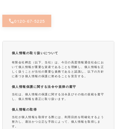
call
0120-67-5225
個人情報の取り扱いについて
有限会社桝忠（以下、当社）は、今日の高度情報通信社会にお
いて個人情報が重要な資産であることを理解し、個人情報を正
しく扱うことが当社の重要な責務であると認識し、以下の方針
に基づき個人情報の保護に努めることを宣言する。
個人情報保護に関する法令や規律の遵守
当社は、個人情報の保護に関する法令及びその他の規範を遵守
し、個人情報を適正に取り扱います。
個人情報の取得
当社が個人情報を取得する際には、利用目的を明確化するよう
努力し、適法かつ公正な手段によって、個人情報を取得しま
す。