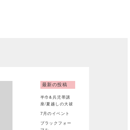
最新の投稿
半巾&兵児帯講
座/夏越しの大祓
7月のイベント
ブラックフォー
マル