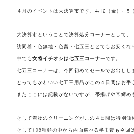
４月のイベントは大決算市です。4/12（金）-1
大決算市ということで決算処分コーナーとして、
訪問着・色無地・色留・七五三ととてもお安くな
中でも
女将イチオシは七五三コーナー
です。
七五三コーナーは、今回初めてセールでお出しし
とってもかわいい七五三用品がこの４日間はお手
またここには記載がないですが、帯揚げや帯締め
そして着物のクリーニングがこの４日間は特別価
そして108種類の中から両面選べる半巾帯も今回