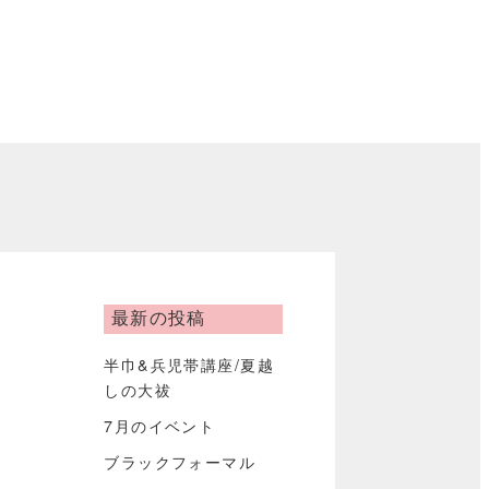
最新の投稿
半巾&兵児帯講座/夏越
しの大祓
7月のイベント
ブラックフォーマル