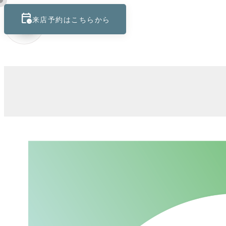
calendar_clock
keyboard_control_key
来店予約はこちらから