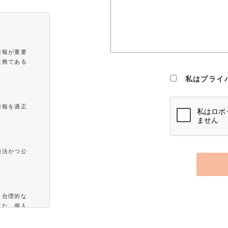
情報が重要
責務である
。
私はプライ
情報を適正
適法かつ公
と合理的な
また、個人
に委託する
用を実現す