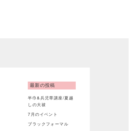
最新の投稿
半巾&兵児帯講座/夏越
しの大祓
7月のイベント
ブラックフォーマル