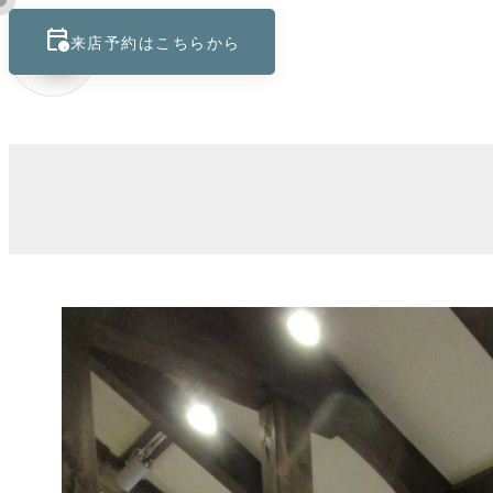
calendar_clock
keyboard_control_key
来店予約はこちらから