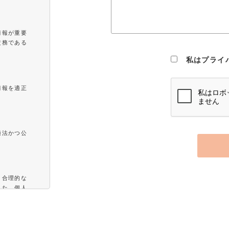
情報が重要
責務である
。
私はプライ
情報を適正
適法かつ公
と合理的な
また、個人
に委託する
用を実現す