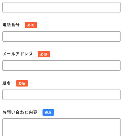
意を得ることなく第三者に提供しません。
個人情報の管理
当社は、個人情報の正確性および最新性を保ち、安全に管理す
電話番号
必須
るとともに個人情報の紛失、改ざん、漏えいなどを防止するた
め、必要かつ適正な情報セキュリティー対策を実現します。
個人情報の開示・訂正・利用停止・消去
当社は、本人が個人情報について、開示・訂正・利用停止・消
メールアドレス
必須
去などを求める権利を有していることを認識し、個人情報相談
窓口を設置して、これらの要求ある場合には、法令にしたがっ
て速やかに対応します。
組織・体制
題名
必須
当社は、業務上使用する個人情報について適正な管理を実施す
るとともに、業務上の個人情報の適正な取り扱いを実現するた
めの体制を構築します。
個人情報保護社内ルールの策定・実施
お問い合わせ内容
任意
当社は、この個人情報保護方針を実行するため、個人情報保護
社内ルールを策定し、これを研修・教育を通じて社内に周知徹
底させて実行し、継続的に改善することによって、常に最良の
状態を維持します。