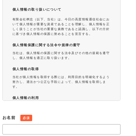
個人情報の取り扱いについて
有限会社桝忠（以下、当社）は、今日の高度情報通信社会にお
いて個人情報が重要な資産であることを理解し、個人情報を正
しく扱うことが当社の重要な責務であると認識し、以下の方針
に基づき個人情報の保護に努めることを宣言する。
個人情報保護に関する法令や規律の遵守
当社は、個人情報の保護に関する法令及びその他の規範を遵守
し、個人情報を適正に取り扱います。
個人情報の取得
当社が個人情報を取得する際には、利用目的を明確化するよう
努力し、適法かつ公正な手段によって、個人情報を取得しま
す。
個人情報の利用
当社が取得した個人情報は、取得の際に示した利用目的もしく
は、それと合理的な関連性のある範囲内で、業務の遂行上必要
な限りにおいて利用します。また、個人情報を第三者との間で
お名前
必須
共同利用し、または、個人情報の取扱いを第三者に委託する場
合には、共同利用の相手方および第三者について個人情報の適
正な利用を実現するための監督を行ないます。