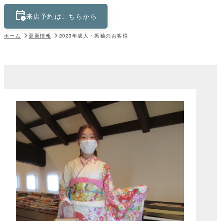
calendar_clock
keyboard_control_key
来店予約はこちらから
ホーム
更新情報
2023年成人・振袖のお客様