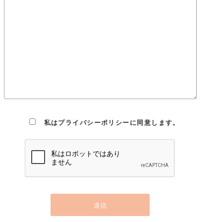
底させて実行し、継続的に改善することによって、常に最良の
状態を維持します。
Cookie(クッキー)の使用について
当社は、お客様によりよいサービスを提供するため、cookie
（クッキー）を使用することがありますが、これにより個人を
特定できる情報の収集を行えるものではなく、お客様のプライ
バシーを侵害することはございません。※cookie （クッキー）
とは、サーバーコンピュータからお客様のブラウザに送信さ
れ、お客様が使用しているコンピュータのハードディスクに蓄
積される情報です。
私はプライバシーポリシーに同意します。