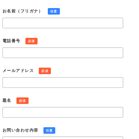
個人情報の第三者提供
お名前（フリガナ）
任意
当社は、法令に定める場合を除き、個人情報を事前に本人の同
意を得ることなく第三者に提供しません。
個人情報の管理
当社は、個人情報の正確性および最新性を保ち、安全に管理す
電話番号
必須
るとともに個人情報の紛失、改ざん、漏えいなどを防止するた
め、必要かつ適正な情報セキュリティー対策を実現します。
個人情報の開示・訂正・利用停止・消去
当社は、本人が個人情報について、開示・訂正・利用停止・消
メールアドレス
必須
去などを求める権利を有していることを認識し、個人情報相談
窓口を設置して、これらの要求ある場合には、法令にしたがっ
て速やかに対応します。
組織・体制
題名
必須
当社は、業務上使用する個人情報について適正な管理を実施す
るとともに、業務上の個人情報の適正な取り扱いを実現するた
めの体制を構築します。
個人情報保護社内ルールの策定・実施
お問い合わせ内容
任意
当社は、この個人情報保護方針を実行するため、個人情報保護
社内ルールを策定し、これを研修・教育を通じて社内に周知徹