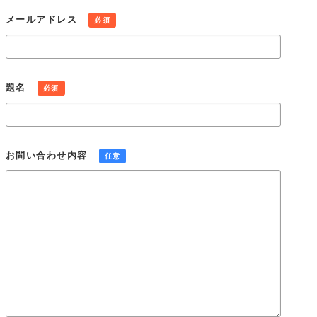
当社は、本人が個人情報について、開示・訂正・利用停止・消
メールアドレス
必須
去などを求める権利を有していることを認識し、個人情報相談
窓口を設置して、これらの要求ある場合には、法令にしたがっ
て速やかに対応します。
組織・体制
題名
必須
当社は、業務上使用する個人情報について適正な管理を実施す
るとともに、業務上の個人情報の適正な取り扱いを実現するた
めの体制を構築します。
個人情報保護社内ルールの策定・実施
お問い合わせ内容
任意
当社は、この個人情報保護方針を実行するため、個人情報保護
社内ルールを策定し、これを研修・教育を通じて社内に周知徹
底させて実行し、継続的に改善することによって、常に最良の
状態を維持します。
Cookie(クッキー)の使用について
当社は、お客様によりよいサービスを提供するため、cookie
（クッキー）を使用することがありますが、これにより個人を
特定できる情報の収集を行えるものではなく、お客様のプライ
バシーを侵害することはございません。※cookie （クッキー）
とは、サーバーコンピュータからお客様のブラウザに送信さ
れ、お客様が使用しているコンピュータのハードディスクに蓄
積される情報です。