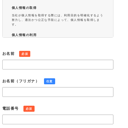
個人情報の取得
当社が個人情報を取得する際には、利用目的を明確化するよう
努力し、適法かつ公正な手段によって、個人情報を取得しま
す。
個人情報の利用
当社が取得した個人情報は、取得の際に示した利用目的もしく
は、それと合理的な関連性のある範囲内で、業務の遂行上必要
な限りにおいて利用します。また、個人情報を第三者との間で
お名前
必須
共同利用し、または、個人情報の取扱いを第三者に委託する場
合には、共同利用の相手方および第三者について個人情報の適
正な利用を実現するための監督を行ないます。
個人情報の第三者提供
お名前（フリガナ）
任意
当社は、法令に定める場合を除き、個人情報を事前に本人の同
意を得ることなく第三者に提供しません。
個人情報の管理
当社は、個人情報の正確性および最新性を保ち、安全に管理す
電話番号
必須
るとともに個人情報の紛失、改ざん、漏えいなどを防止するた
め、必要かつ適正な情報セキュリティー対策を実現します。
個人情報の開示・訂正・利用停止・消去