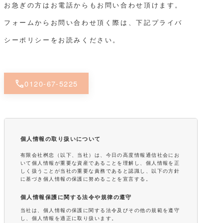
お急ぎの方はお電話からもお問い合わせ頂けます。
フォームからお問い合わせ頂く際は、下記プライバ
シーポリシーをお読みください。
call
0120-67-5225
個人情報の取り扱いについて
有限会社桝忠（以下、当社）は、今日の高度情報通信社会にお
いて個人情報が重要な資産であることを理解し、個人情報を正
しく扱うことが当社の重要な責務であると認識し、以下の方針
に基づき個人情報の保護に努めることを宣言する。
個人情報保護に関する法令や規律の遵守
当社は、個人情報の保護に関する法令及びその他の規範を遵守
し、個人情報を適正に取り扱います。