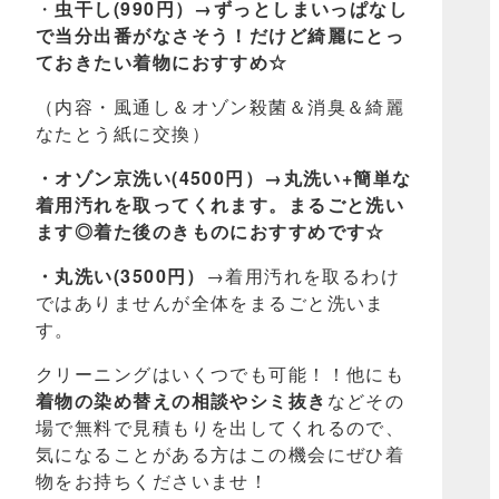
・
虫干し(990円）→ずっとしまいっぱなし
で当分出番がなさそう！だけど綺麗にとっ
ておきたい着物におすすめ☆
（内容・風通し＆オゾン殺菌＆消臭＆綺麗
なたとう紙に交換）
・オゾン京洗い(4500円）→丸洗い+簡単な
着用汚れを取ってくれます。まるごと洗い
ます◎着た後のきものにおすすめです☆
・丸洗い(3500円）
→着用汚れを取るわけ
ではありませんが全体をまるごと洗いま
す。
クリーニングはいくつでも可能！！他にも
着物の染め替えの相談やシミ抜き
などその
場で無料で見積もりを出してくれるので、
気になることがある方はこの機会にぜひ着
物をお持ちくださいませ！