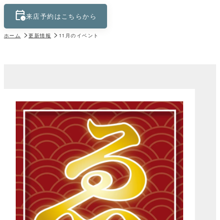
calendar_clock
keyboard_control_key
来店予約はこちらから
ホーム
更新情報
11月のイベント