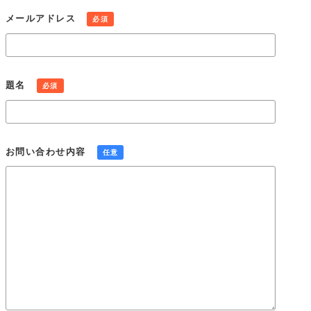
当社は、本人が個人情報について、開示・訂正・利用停止・消
メールアドレス
必須
去などを求める権利を有していることを認識し、個人情報相談
窓口を設置して、これらの要求ある場合には、法令にしたがっ
て速やかに対応します。
組織・体制
題名
必須
当社は、業務上使用する個人情報について適正な管理を実施す
るとともに、業務上の個人情報の適正な取り扱いを実現するた
めの体制を構築します。
個人情報保護社内ルールの策定・実施
お問い合わせ内容
任意
当社は、この個人情報保護方針を実行するため、個人情報保護
社内ルールを策定し、これを研修・教育を通じて社内に周知徹
底させて実行し、継続的に改善することによって、常に最良の
状態を維持します。
Cookie(クッキー)の使用について
当社は、お客様によりよいサービスを提供するため、cookie
（クッキー）を使用することがありますが、これにより個人を
特定できる情報の収集を行えるものではなく、お客様のプライ
バシーを侵害することはございません。※cookie （クッキー）
とは、サーバーコンピュータからお客様のブラウザに送信さ
れ、お客様が使用しているコンピュータのハードディスクに蓄
積される情報です。