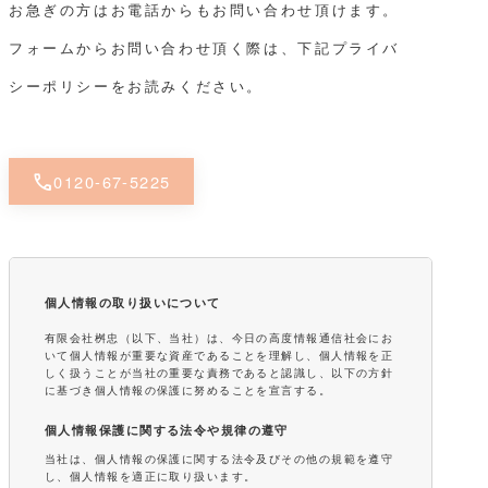
お急ぎの方はお電話からもお問い合わせ頂けます。
フォームからお問い合わせ頂く際は、下記プライバ
シーポリシーをお読みください。
call
0120-67-5225
個人情報の取り扱いについて
有限会社桝忠（以下、当社）は、今日の高度情報通信社会にお
いて個人情報が重要な資産であることを理解し、個人情報を正
しく扱うことが当社の重要な責務であると認識し、以下の方針
に基づき個人情報の保護に努めることを宣言する。
個人情報保護に関する法令や規律の遵守
当社は、個人情報の保護に関する法令及びその他の規範を遵守
し、個人情報を適正に取り扱います。