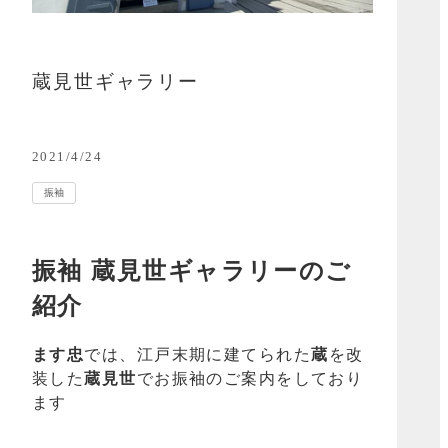
蔵見世ギャラリー
2021/4/24
振袖
振袖 蔵見世ギャラリーのご
紹介
ます忠
では、江戸末期に建てられた
蔵
を改
装した
蔵見世
でお振袖のご案内をしており
ます