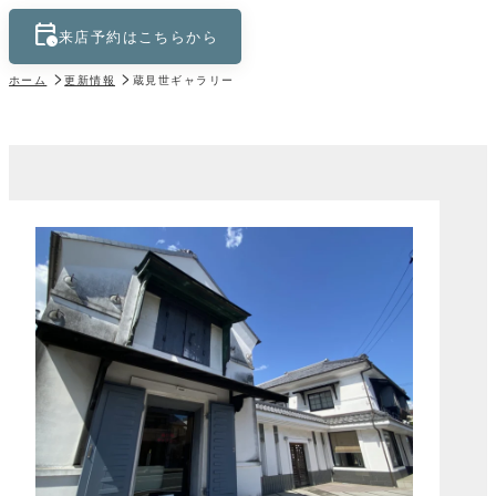
calendar_clock
keyboard_control_key
来店予約はこちらから
ホーム
更新情報
蔵見世ギャラリー