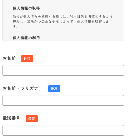
個人情報の取得
当社が個人情報を取得する際には、利用目的を明確化するよう
努力し、適法かつ公正な手段によって、個人情報を取得しま
す。
個人情報の利用
当社が取得した個人情報は、取得の際に示した利用目的もしく
は、それと合理的な関連性のある範囲内で、業務の遂行上必要
な限りにおいて利用します。また、個人情報を第三者との間で
お名前
必須
共同利用し、または、個人情報の取扱いを第三者に委託する場
合には、共同利用の相手方および第三者について個人情報の適
正な利用を実現するための監督を行ないます。
個人情報の第三者提供
お名前（フリガナ）
任意
当社は、法令に定める場合を除き、個人情報を事前に本人の同
意を得ることなく第三者に提供しません。
個人情報の管理
当社は、個人情報の正確性および最新性を保ち、安全に管理す
電話番号
必須
るとともに個人情報の紛失、改ざん、漏えいなどを防止するた
め、必要かつ適正な情報セキュリティー対策を実現します。
個人情報の開示・訂正・利用停止・消去