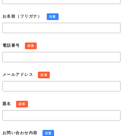
個人情報の第三者提供
お名前（フリガナ）
任意
当社は、法令に定める場合を除き、個人情報を事前に本人の同
意を得ることなく第三者に提供しません。
個人情報の管理
当社は、個人情報の正確性および最新性を保ち、安全に管理す
電話番号
必須
るとともに個人情報の紛失、改ざん、漏えいなどを防止するた
め、必要かつ適正な情報セキュリティー対策を実現します。
個人情報の開示・訂正・利用停止・消去
当社は、本人が個人情報について、開示・訂正・利用停止・消
メールアドレス
必須
去などを求める権利を有していることを認識し、個人情報相談
窓口を設置して、これらの要求ある場合には、法令にしたがっ
て速やかに対応します。
組織・体制
題名
必須
当社は、業務上使用する個人情報について適正な管理を実施す
るとともに、業務上の個人情報の適正な取り扱いを実現するた
めの体制を構築します。
個人情報保護社内ルールの策定・実施
お問い合わせ内容
任意
当社は、この個人情報保護方針を実行するため、個人情報保護