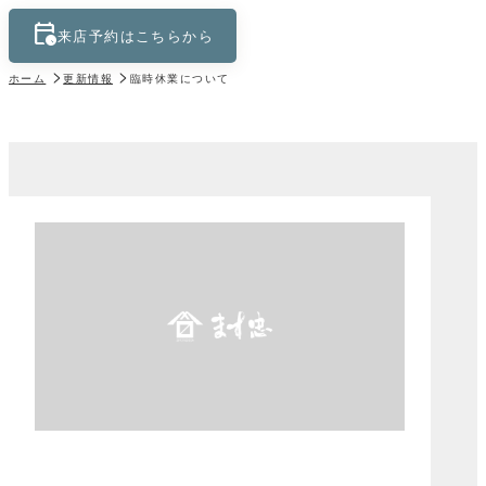
calendar_clock
keyboard_control_key
来店予約はこちらから
ホーム
更新情報
臨時休業について