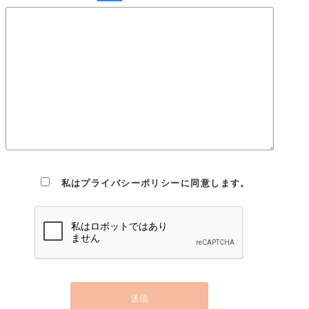
社内ルールを策定し、これを研修・教育を通じて社内に周知徹
底させて実行し、継続的に改善することによって、常に最良の
状態を維持します。
Cookie(クッキー)の使用について
当社は、お客様によりよいサービスを提供するため、cookie
（クッキー）を使用することがありますが、これにより個人を
特定できる情報の収集を行えるものではなく、お客様のプライ
バシーを侵害することはございません。※cookie （クッキー）
とは、サーバーコンピュータからお客様のブラウザに送信さ
れ、お客様が使用しているコンピュータのハードディスクに蓄
積される情報です。
私はプライバシーポリシーに同意します。