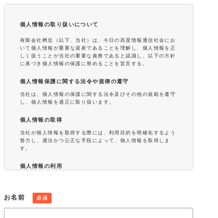
個人情報の取り扱いについて
有限会社桝忠（以下、当社）は、今日の高度情報通信社会にお
いて個人情報が重要な資産であることを理解し、個人情報を正
しく扱うことが当社の重要な責務であると認識し、以下の方針
に基づき個人情報の保護に努めることを宣言する。
個人情報保護に関する法令や規律の遵守
当社は、個人情報の保護に関する法令及びその他の規範を遵守
し、個人情報を適正に取り扱います。
個人情報の取得
当社が個人情報を取得する際には、利用目的を明確化するよう
努力し、適法かつ公正な手段によって、個人情報を取得しま
す。
個人情報の利用
当社が取得した個人情報は、取得の際に示した利用目的もしく
は、それと合理的な関連性のある範囲内で、業務の遂行上必要
な限りにおいて利用します。また、個人情報を第三者との間で
お名前
必須
共同利用し、または、個人情報の取扱いを第三者に委託する場
合には、共同利用の相手方および第三者について個人情報の適
正な利用を実現するための監督を行ないます。