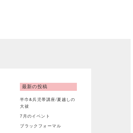
最新の投稿
半巾&兵児帯講座/夏越しの
大祓
7月のイベント
ブラックフォーマル