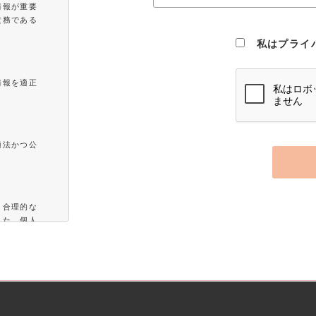
情報が重要
責務である
。
私はプライ
情報を適正
適法かつ公
と合理的な
また、個人
に委託する
用を実現す
ことなく第