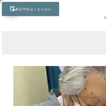
calendar_clock
keyboard_control_key
来店予約はこちらから