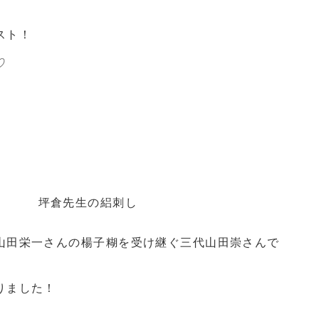
スト！
♡
坪倉先生の絽刺し
山田栄一さんの楊子糊を受け継ぐ三代山田崇さんで
りました！