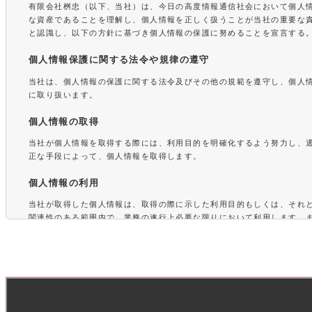
有限会社桝忠（以下、当社）は、今日の高度情報通信社会において個人
な資産であることを理解し、個人情報を正しく扱うことが当社の重要な
と認識し、以下の方針に基づき個人情報の保護に努めることを宣言する
個人情報保護に関する法令や規律の遵守
当社は、個人情報の保護に関する法令及びその他の規範を遵守し、個人
に取り扱います。
個人情報の取得
当社が個人情報を取得する際には、利用目的を明確化するよう努力し、
正な手段によって、個人情報を取得します。
個人情報の利用
当社が取得した個人情報は、取得の際に示した利用目的もしくは、それ
関連性のある範囲内で、業務の遂行上必要な限りにおいて利用します。
情報を第三者との間で共同利用し、または、個人情報の取扱いを第三者
場合には、共同利用の相手方および第三者について個人情報の適正な利
るための監督を行ないます。
個人情報の第三者提供
当社は、法令に定める場合を除き、個人情報を事前に本人の同意を得る