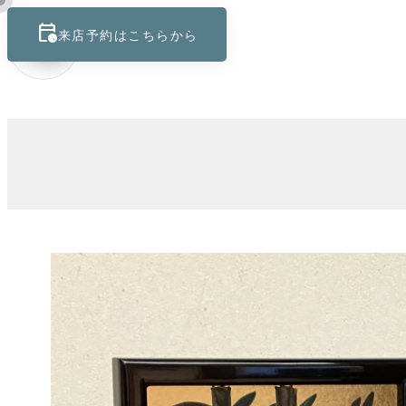
calendar_clock
keyboard_control_key
来店予約はこちらから