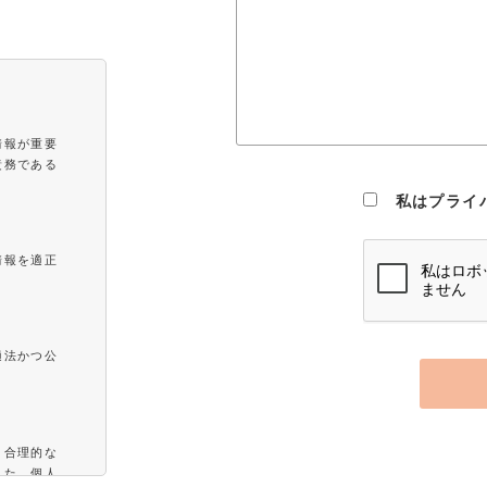
情報が重要
責務である
。
私はプライ
情報を適正
適法かつ公
と合理的な
また、個人