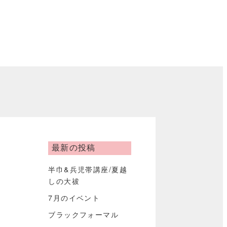
最新の投稿
半巾&兵児帯講座/夏越
しの大祓
7月のイベント
ブラックフォーマル